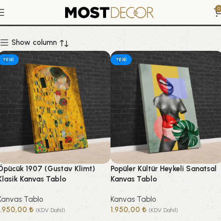
Kanvas Tablo
0
Show column
YENI
YENI
Öpücük 1907 (Gustav Klimt)
Popüler Kültür Heykeli Sanatsal
Klasik Kanvas Tablo
Kanvas Tablo
Kanvas Tablo
Kanvas Tablo
1.950,00
₺
1.950,00
₺
(KDV Dahil)
(KDV Dahil)