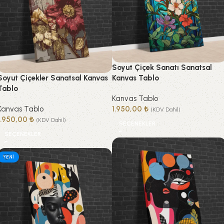
Soyut Çiçek Sanatı Sanatsal
Soyut Çiçekler Sanatsal Kanvas
Kanvas Tablo
Tablo
Kanvas Tablo
Kanvas Tablo
1.950,00
₺
(KDV Dahil)
1.950,00
₺
(KDV Dahil)
SEÇENEKLER
SEÇENEKLER
YENI