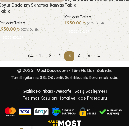
Soyut Dadaizm Sanatsal Kanvas
Tablo
Tablo
Kanvas Tablo
Kanvas Tablo
1.950,00
₺
(KDV Dahil)
1.950,00
₺
(KDV Dahil)
SEÇENEKLER
SEÇENEKLER
←
1
2
3
4
5
6
→
© 2025 •
MostDecor.com
• Tüm Hakları Saklıdır.
Tüm Bilgileriniz SSL Güvenlik Sertifikası ile Korunmaktadır.
Gizlilik Politikası
•
Mesafeli Satış Sözleşmesi
Teslimat Koşulları
•
İptal ve İade Prosedürü