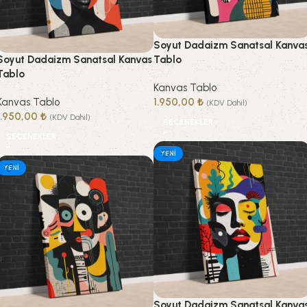
Soyut Dadaizm Sanatsal Kanva
Soyut Dadaizm Sanatsal Kanvas
Tablo
Tablo
Kanvas Tablo
Kanvas Tablo
1.950,00
₺
(KDV Dahil)
1.950,00
₺
(KDV Dahil)
SEÇENEKLER
SEÇENEKLER
YENI
YENI
Soyut Dadaizm Sanatsal Kanva