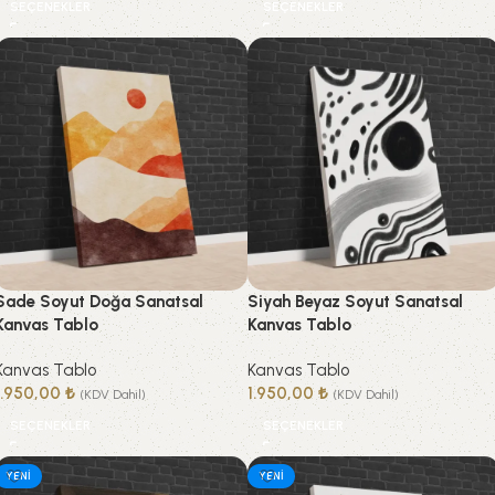
SEÇENEKLER
SEÇENEKLER
Sade Soyut Doğa Sanatsal
Siyah Beyaz Soyut Sanatsal
Kanvas Tablo
Kanvas Tablo
Kanvas Tablo
Kanvas Tablo
1.950,00
₺
1.950,00
₺
(KDV Dahil)
(KDV Dahil)
SEÇENEKLER
SEÇENEKLER
YENI
YENI