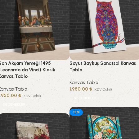
Son Akşam Yemeği 1495
Soyut Baykuş Sanatsal Kanvas
(Leonardo da Vinci) Klasik
Tablo
Kanvas Tablo
Kanvas Tablo
Kanvas Tablo
1.950,00
₺
(KDV Dahil)
1.950,00
₺
(KDV Dahil)
SEÇENEKLER
SEÇENEKLER
YENI