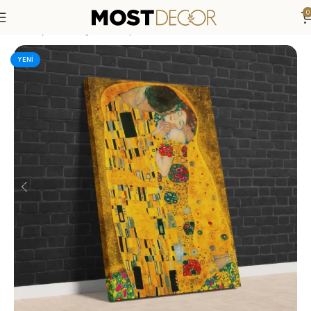
0
Anasayfa
»
Mağaza
»
Öpücük 1907 (Gustav Klimt) Klasik Kanv
YENI