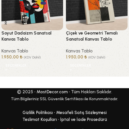
Soyut Dadaizm Sanatsal
Çiçek ve Geometri Temalı
Kanvas Tablo
Sanatsal Kanvas Tablo
Kanvas Tablo
Kanvas Tablo
1.950,00
₺
1.950,00
₺
(KDV Dahil)
(KDV Dahil)
SEÇENEKLER
SEÇENEKLER
© 2025 •
MostDecor.com
• Tüm Hakları Saklıdır.
Tüm Bilgileriniz SSL Güvenlik Sertifikası ile Korunmaktadır.
Gizlilik Politikası
•
Mesafeli Satış Sözleşmesi
Teslimat Koşulları
•
İptal ve İade Prosedürü