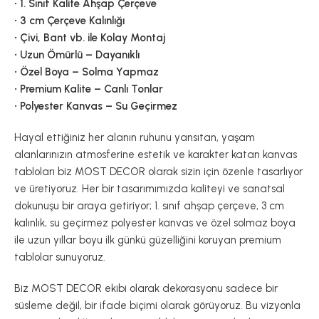
• 1. Sınıf Kalite Ahşap Çerçeve
• 3 cm Çerçeve Kalınlığı
• Çivi, Bant vb. ile Kolay Montaj
• Uzun Ömürlü – Dayanıklı
• Özel Boya – Solma Yapmaz
• Premium Kalite – Canlı Tonlar
• Polyester Kanvas – Su Geçirmez
Hayal ettiğiniz her alanın ruhunu yansıtan, yaşam
alanlarınızın atmosferine estetik ve karakter katan kanvas
tabloları biz MOST DECOR olarak sizin için özenle tasarlıyor
ve üretiyoruz. Her bir tasarımımızda kaliteyi ve sanatsal
dokunuşu bir araya getiriyor; 1. sınıf ahşap çerçeve, 3 cm
kalınlık, su geçirmez polyester kanvas ve özel solmaz boya
ile uzun yıllar boyu ilk günkü güzelliğini koruyan premium
tablolar sunuyoruz.
Biz MOST DECOR ekibi olarak dekorasyonu sadece bir
süsleme değil, bir ifade biçimi olarak görüyoruz. Bu vizyonla