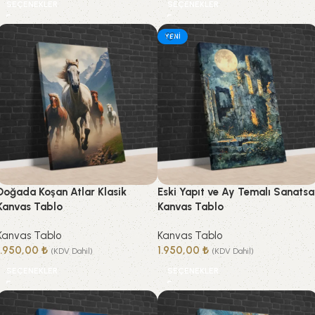
SEÇENEKLER
SEÇENEKLER
YENI
Doğada Koşan Atlar Klasik
Eski Yapıt ve Ay Temalı Sanatsa
Kanvas Tablo
Kanvas Tablo
Kanvas Tablo
Kanvas Tablo
1.950,00
₺
1.950,00
₺
(KDV Dahil)
(KDV Dahil)
SEÇENEKLER
SEÇENEKLER