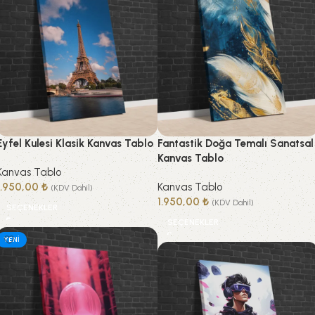
Eyfel Kulesi Klasik Kanvas Tablo
Fantastik Doğa Temalı Sanatsal
Kanvas Tablo
Kanvas Tablo
1.950,00
₺
Kanvas Tablo
(KDV Dahil)
1.950,00
₺
(KDV Dahil)
SEÇENEKLER
SEÇENEKLER
YENI