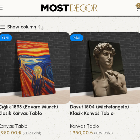
Kanvas Tablo
0
Show column
YENI
YENI
Çığlık 1893 (Edvard Munch)
Davut 1504 (Michelangelo)
Klasik Kanvas Tablo
Klasik Kanvas Tablo
Kanvas Tablo
Kanvas Tablo
1.950,00
₺
1.950,00
₺
(KDV Dahil)
(KDV Dahil)