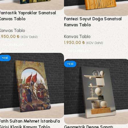
Fantastik Yapraklar Sanatsal
Kanvas Tablo
Fantezi Soyut Doğa Sanatsal
Kanvas Tablo
Kanvas Tablo
1.950,00
₺
Kanvas Tablo
(KDV Dahil)
1.950,00
₺
(KDV Dahil)
SEÇENEKLER
SEÇENEKLER
YENI
YENI
Fatih Sultan Mehmet İstanbul’a
Girişi Klasik Kanvas Tablo
Geometrik Denge Sanatı