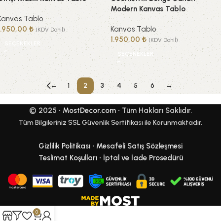
Modern Kanvas Tablo
Kanvas Tablo
1.950,00
₺
Kanvas Tablo
(KDV Dahil)
1.950,00
₺
(KDV Dahil)
SEÇENEKLER
SEÇENEKLER
←
1
2
3
4
5
6
→
© 2025 •
MostDecor.com
• Tüm Hakları Saklıdır.
Tüm Bilgileriniz SSL Güvenlik Sertifikası ile Korunmaktadır.
Gizlilik Politikası
•
Mesafeli Satış Sözleşmesi
Teslimat Koşulları
•
İptal ve İade Prosedürü
0