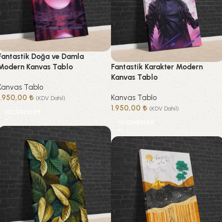
Fantastik Doğa ve Damla
Modern Kanvas Tablo
Fantastik Karakter Modern
Kanvas Tablo
Kanvas Tablo
1.950,00
₺
Kanvas Tablo
(KDV Dahil)
1.950,00
₺
(KDV Dahil)
SEÇENEKLER
SEÇENEKLER