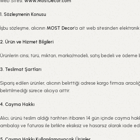
Web Sitesi:
www.MostDecor.com
1. Sözleşmenin Konusu
İşbu sözleşme, alıcının
MOST Decor
’a ait web sitesinden elektronik
2. Ürün ve Hizmet Bilgileri
Ürünlerin cinsi, türü, miktarı, marka/modeli, satış bedeli ve ödeme bi
3. Teslimat Şartları
Sipariş edilen ürünler, alıcının belirttiği adrese kargo firması arac
belirtilmediği sürece alıcıya aittir.
4. Cayma Hakkı
Alıcı, ürünü teslim aldığı tarihten itibaren 14 gün içinde cayma hakkı
ambalajı ve faturası ile birlikte eksiksiz ve hasarsız olarak iade e
5. Cayma Hakkı Kullanılamayacak Ürünler