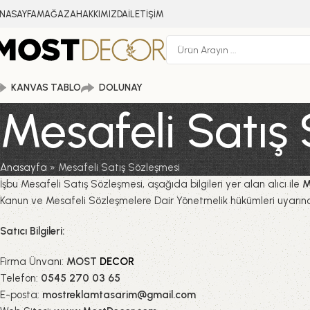
NASAYFA
MAĞAZA
HAKKIMIZDA
İLETİŞİM
KANVAS TABLO
DOLUNAY
Mesafeli Satış
Anasayfa
»
Mesafeli Satış Sözleşmesi
İşbu Mesafeli Satış Sözleşmesi, aşağıda bilgileri yer alan alıcı ile
M
Kanun ve Mesafeli Sözleşmelere Dair Yönetmelik hükümleri uyarınc
Satıcı Bilgileri:
Firma Ünvanı:
MOST
DECOR
Telefon:
0545 270 03 65
E-posta:
mostreklamtasarim@gmail.com