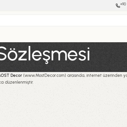
+90 
 Sözleşmesi
OST Decor
(
www.MostDecor.com
) arasında, internet üzerinden ya
a düzenlenmiştir.