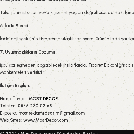
Tüketicinin istekleri veya kişisel ihtiyaçları doğrultusunda hazırlan
6. İade Süreci
İade edilecek ürün firmamıza ulaştıktan sonra, ürünün iade şartları
7. Uyuşmazlıkların Çözümü
İşbu sözleşmeden doğabilecek ihtilaflarda, Ticaret Bakanlığı’nca 
Mahkemeleri yetkilidir.
İletişim Bilgileri:
Firma Ünvanı:
MOST
DECOR
Telefon:
0545 270 03 65
E-posta:
mostreklamtasarim@gmail.com
Web Sitesi:
www.MostDecor.com
© 2025 •
MostDecor.com
• Tüm Hakları Saklıdır.