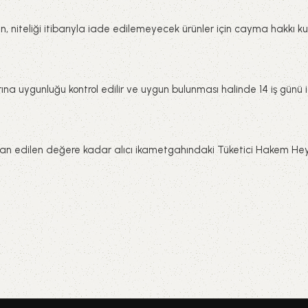
an, niteliği itibarıyla iade edilemeyecek ürünler için cayma hakkı kul
na uygunluğu kontrol edilir ve uygun bulunması halinde 14 iş günü iç
ilan edilen değere kadar alıcı ikametgahındaki Tüketici Hakem Heye