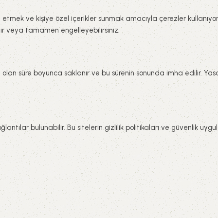
liz etmek ve kişiye özel içerikler sunmak amacıyla çerezler kullanıy
ilir veya tamamen engelleyebilirsiniz.
li olan süre boyunca saklanır ve bu sürenin sonunda imha edilir. Ya
ntılar bulunabilir. Bu sitelerin gizlilik politikaları ve güvenlik uy