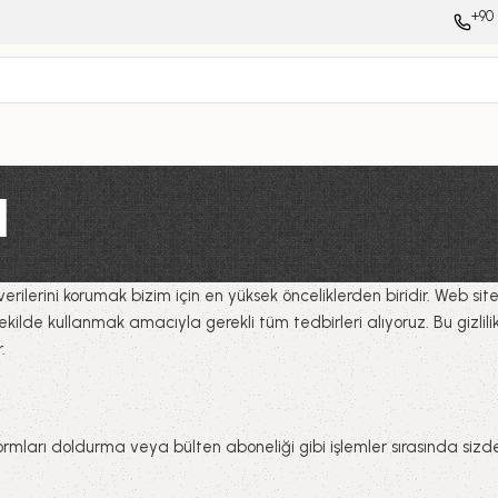
+90 
ı
el verilerini korumak bizim için en yüksek önceliklerden biridir. Web si
lde kullanmak amacıyla gerekli tüm tedbirleri alıyoruz. Bu gizlilik pol
.
rmları doldurma veya bülten aboneliği gibi işlemler sırasında sizden 