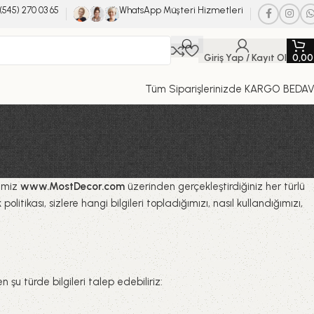
(545) 270 03 65
WhatsApp Müşteri Hizmetleri
Giriş Yap / Kayıt Ol
0,0
Tüm Siparişlerinizde KARGO BEDA
temiz
www.MostDecor.com
üzerinden gerçekleştirdiğiniz her türlü
itikası, sizlere hangi bilgileri topladığımızı, nasıl kullandığımızı,
şu türde bilgileri talep edebiliriz: