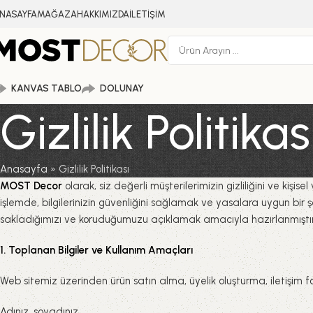
NASAYFA
MAĞAZA
HAKKIMIZDA
İLETİŞİM
KANVAS TABLO
DOLUNAY
Gizlilik Politikas
Anasayfa
»
Gizlilik Politikası
MOST Decor
olarak, siz değerli müşterilerimizin gizliliğini ve kişis
işlemde, bilgilerinizin güvenliğini sağlamak ve yasalara uygun bir şeki
sakladığımızı ve koruduğumuzu açıklamak amacıyla hazırlanmıştır
1. Toplanan Bilgiler ve Kullanım Amaçları
Web sitemiz üzerinden ürün satın alma, üyelik oluşturma, iletişim fo
Adınız, soyadınız