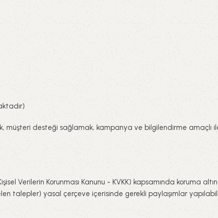
aktadır)
rütmek, müşteri desteği sağlamak, kampanya ve bilgilendirme amaçlı i
yılı Kişisel Verilerin Korunması Kanunu - KVKK) kapsamında koruma altın
en talepler) yasal çerçeve içerisinde gerekli paylaşımlar yapılabili