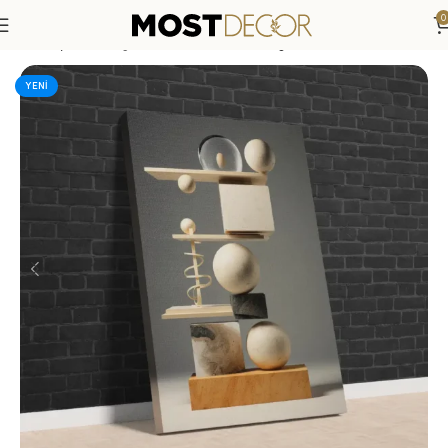
0
Anasayfa
»
Mağaza
»
Geometrik Denge Sanatı Modern Kanva
YENI