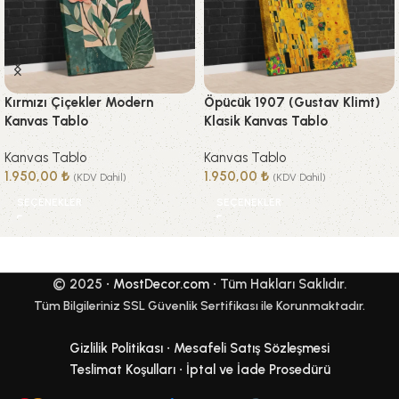
Kırmızı Çiçekler Modern
Öpücük 1907 (Gustav Klimt)
Kanvas Tablo
Klasik Kanvas Tablo
Kanvas Tablo
Kanvas Tablo
1.950,00
₺
1.950,00
₺
(KDV Dahil)
(KDV Dahil)
SEÇENEKLER
SEÇENEKLER
© 2025 •
MostDecor.com
• Tüm Hakları Saklıdır.
Tüm Bilgileriniz SSL Güvenlik Sertifikası ile Korunmaktadır.
Gizlilik Politikası
•
Mesafeli Satış Sözleşmesi
Teslimat Koşulları
•
İptal ve İade Prosedürü