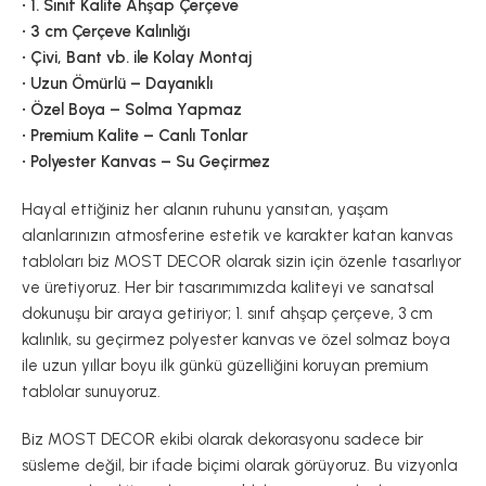
• 1. Sınıf Kalite Ahşap Çerçeve
• 3 cm Çerçeve Kalınlığı
• Çivi, Bant vb. ile Kolay Montaj
• Uzun Ömürlü – Dayanıklı
• Özel Boya – Solma Yapmaz
• Premium Kalite – Canlı Tonlar
• Polyester Kanvas – Su Geçirmez
Hayal ettiğiniz her alanın ruhunu yansıtan, yaşam
alanlarınızın atmosferine estetik ve karakter katan kanvas
tabloları biz MOST DECOR olarak sizin için özenle tasarlıyor
ve üretiyoruz. Her bir tasarımımızda kaliteyi ve sanatsal
dokunuşu bir araya getiriyor; 1. sınıf ahşap çerçeve, 3 cm
kalınlık, su geçirmez polyester kanvas ve özel solmaz boya
ile uzun yıllar boyu ilk günkü güzelliğini koruyan premium
tablolar sunuyoruz.
Biz MOST DECOR ekibi olarak dekorasyonu sadece bir
süsleme değil, bir ifade biçimi olarak görüyoruz. Bu vizyonla