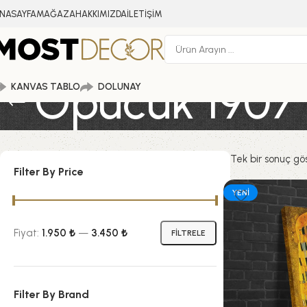
NASAYFA
MAĞAZA
HAKKIMIZDA
İLETİŞİM
Öpücük 1907 
KANVAS TABLO
DOLUNAY
Tek bir sonuç gös
Filter By Price
YENI
Fiyat:
1.950 ₺
—
3.450 ₺
FİLTRELE
Filter By Brand