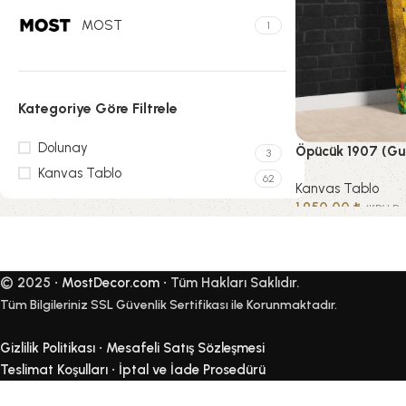
MOST
1
Kategoriye Göre Filtrele
Dolunay
Öpücük 1907 (Gus
3
Kanvas Tablo
62
Kanvas Tablo
1.950,00
₺
(KDV Dah
Upholstered chair
SEÇENEKLER
Discount 10%
© 2025 •
MostDecor.com
• Tüm Hakları Saklıdır.
Shop Now
Tüm Bilgileriniz SSL Güvenlik Sertifikası ile Korunmaktadır.
Gizlilik Politikası
•
Mesafeli Satış Sözleşmesi
Teslimat Koşulları
•
İptal ve İade Prosedürü