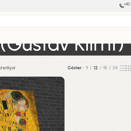
+90 
(Gustav Klimt)
teriliyor
Göster
9
12
18
24