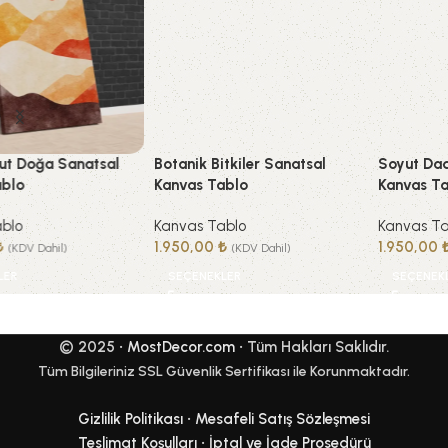
Botanik Bitkiler Sanatsal
Soyut Dadaizm Sanatsal
Kanvas Tablo
Kanvas Tablo
Kanvas Tablo
Kanvas Tablo
1.950,00
₺
1.950,00
₺
(KDV Dahil)
(KDV Dahil)
SEÇENEKLER
SEÇENEKLER
© 2025 •
MostDecor.com
• Tüm Hakları Saklıdır.
Tüm Bilgileriniz SSL Güvenlik Sertifikası ile Korunmaktadır.
Gizlilik Politikası
•
Mesafeli Satış Sözleşmesi
Teslimat Koşulları
•
İptal ve İade Prosedürü