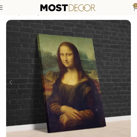
0
Anasayfa
»
Mağaza
»
Mona Lisa 1503 (Leonardo da Vinci) Klas