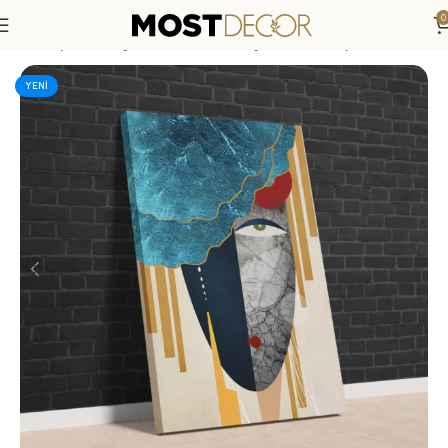
0
Anasayfa
»
Mağaza
»
İnsan ve Doğa Temalı Soyut Sanatsal K
YENI