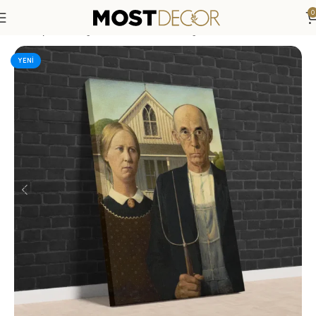
0
Anasayfa
»
Mağaza
»
Amerikan Gotiği 1930 (Grant Wood) Klas
YENI