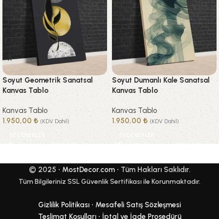
Soyut Geometrik Sanatsal
Soyut Dumanlı Kale Sanatsal
Kanvas Tablo
Kanvas Tablo
Kanvas Tablo
Kanvas Tablo
1.950,00
₺
1.950,00
₺
(KDV Dahil)
(KDV Dahil)
SEÇENEKLER
SEÇENEKLER
© 2025 •
MostDecor.com
• Tüm Hakları Saklıdır.
Tüm Bilgileriniz SSL Güvenlik Sertifikası ile Korunmaktadır.
Gizlilik Politikası
•
Mesafeli Satış Sözleşmesi
Teslimat Koşulları
•
İptal ve İade Prosedürü