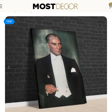
0
Anasayfa
»
Mağaza
»
Mustafa Kemal Atatürk Klasik Kanvas T
YENI