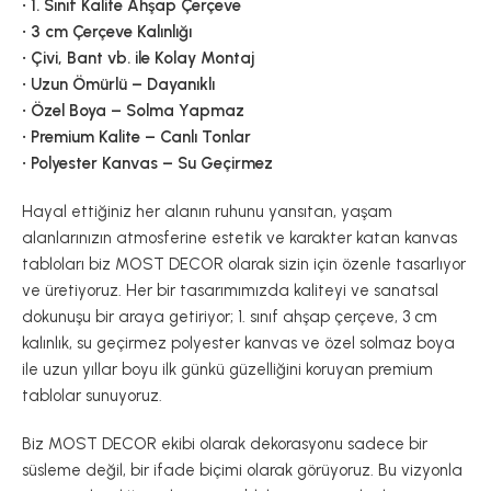
• 1. Sınıf Kalite Ahşap Çerçeve
• 3 cm Çerçeve Kalınlığı
• Çivi, Bant vb. ile Kolay Montaj
• Uzun Ömürlü – Dayanıklı
• Özel Boya – Solma Yapmaz
• Premium Kalite – Canlı Tonlar
• Polyester Kanvas – Su Geçirmez
Hayal ettiğiniz her alanın ruhunu yansıtan, yaşam
alanlarınızın atmosferine estetik ve karakter katan kanvas
tabloları biz MOST DECOR olarak sizin için özenle tasarlıyor
ve üretiyoruz. Her bir tasarımımızda kaliteyi ve sanatsal
dokunuşu bir araya getiriyor; 1. sınıf ahşap çerçeve, 3 cm
kalınlık, su geçirmez polyester kanvas ve özel solmaz boya
ile uzun yıllar boyu ilk günkü güzelliğini koruyan premium
tablolar sunuyoruz.
Biz MOST DECOR ekibi olarak dekorasyonu sadece bir
süsleme değil, bir ifade biçimi olarak görüyoruz. Bu vizyonla