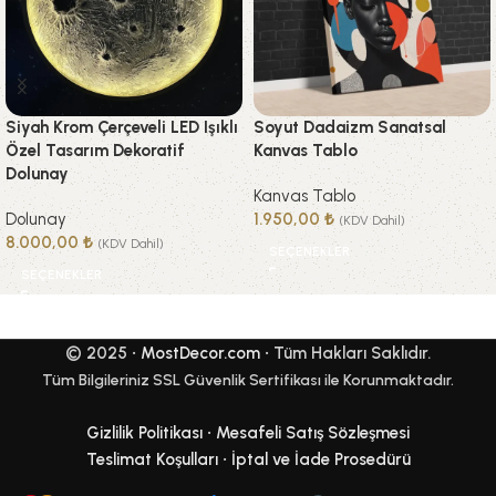
Siyah Krom Çerçeveli LED Işıklı
Soyut Dadaizm Sanatsal
Özel Tasarım Dekoratif
Kanvas Tablo
Dolunay
Kanvas Tablo
Dolunay
1.950,00
₺
(KDV Dahil)
8.000,00
₺
(KDV Dahil)
SEÇENEKLER
SEÇENEKLER
© 2025 •
MostDecor.com
• Tüm Hakları Saklıdır.
Tüm Bilgileriniz SSL Güvenlik Sertifikası ile Korunmaktadır.
Gizlilik Politikası
•
Mesafeli Satış Sözleşmesi
Teslimat Koşulları
•
İptal ve İade Prosedürü