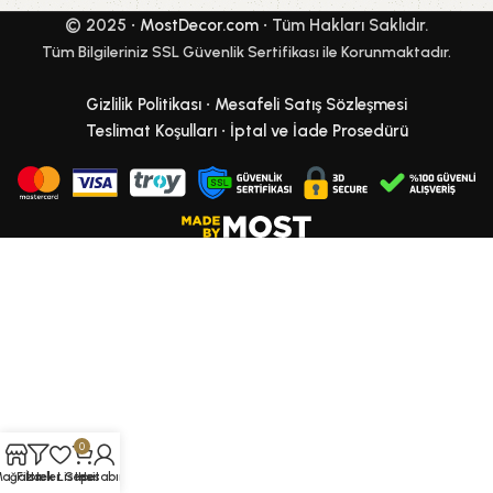
© 2025 •
MostDecor.com
• Tüm Hakları Saklıdır.
Tüm Bilgileriniz SSL Güvenlik Sertifikası ile Korunmaktadır.
Gizlilik Politikası
•
Mesafeli Satış Sözleşmesi
Teslimat Koşulları
•
İptal ve İade Prosedürü
0
Mağaza
Filtreler
İstek Listesi
Sepet
Hesabım