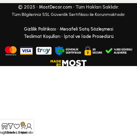
© 2025 •
MostDecor.com
• Tüm Hakları Saklıdır.
Tüm Bilgileriniz SSL Güvenlik Sertifikası ile Korunmaktadır.
Gizlilik Politikası
•
Mesafeli Satış Sözleşmesi
Teslimat Koşulları
•
İptal ve İade Prosedürü
0
Mağaza
Filtreler
İstek Listesi
Sepet
Hesabım