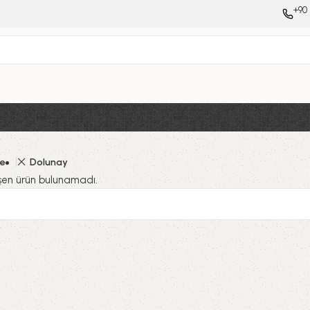
+90 
le
Dolunay
eşen ürün bulunamadı.