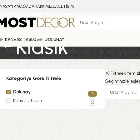
NASAYFA
MAĞAZA
HAKKIMIZDA
İLETİŞİM
Klasik
KANVAS TABLO
DOLUNAY
Filtreleri temiz
Kategoriye Göre Filtrele
Seçiminizle eşl
Dolunay
3
Kanvas Tablo
62
Upholstered chair
Discount 10%