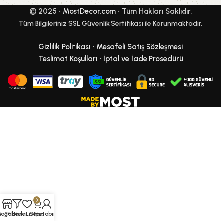
© 2025 •
MostDecor.com
• Tüm Hakları Saklıdır.
Tüm Bilgileriniz SSL Güvenlik Sertifikası ile Korunmaktadır.
Gizlilik Politikası
•
Mesafeli Satış Sözleşmesi
Teslimat Koşulları
•
İptal ve İade Prosedürü
0
Mağaza
Filtreler
İstek Listesi
Sepet
Hesabım