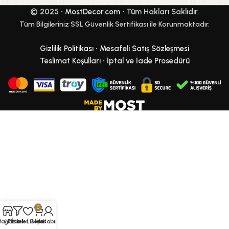
© 2025 •
MostDecor.com
• Tüm Hakları Saklıdır.
Tüm Bilgileriniz SSL Güvenlik Sertifikası ile Korunmaktadır.
Gizlilik Politikası
•
Mesafeli Satış Sözleşmesi
Teslimat Koşulları
•
İptal ve İade Prosedürü
0
Mağaza
Filtreler
İstek Listesi
Sepet
Hesabım