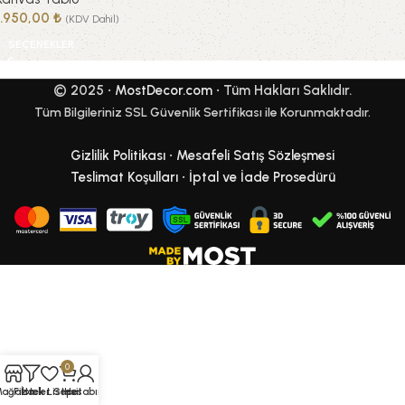
1.950,00
₺
(KDV Dahil)
SEÇENEKLER
© 2025 •
MostDecor.com
• Tüm Hakları Saklıdır.
Tüm Bilgileriniz SSL Güvenlik Sertifikası ile Korunmaktadır.
Gizlilik Politikası
•
Mesafeli Satış Sözleşmesi
Teslimat Koşulları
•
İptal ve İade Prosedürü
0
Mağaza
Filtreler
İstek Listesi
Sepet
Hesabım