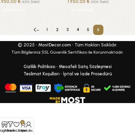
1.950,00
₺
1.950,00
₺
(KDV Dahil)
(KDV Dahil)
SEÇENEKLER
SEÇENEKLER
←
1
2
3
4
5
6
© 2025 •
MostDecor.com
• Tüm Hakları Saklıdır.
Tüm Bilgileriniz SSL Güvenlik Sertifikası ile Korunmaktadır.
Gizlilik Politikası
•
Mesafeli Satış Sözleşmesi
Teslimat Koşulları
•
İptal ve İade Prosedürü
0
Mağaza
Filtreler
İstek Listesi
Sepet
Hesabım