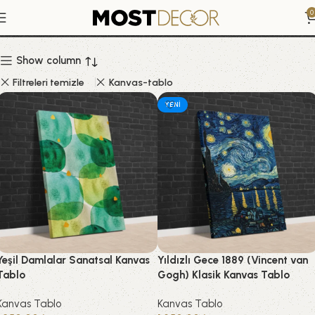
Kanvas Tablo
0
Show column
Filtreleri temizle
Kanvas-tablo
YENI
Yeşil Damlalar Sanatsal Kanvas
Yıldızlı Gece 1889 (Vincent van
Tablo
Gogh) Klasik Kanvas Tablo
Kanvas Tablo
Kanvas Tablo