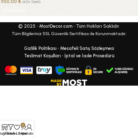
1.950,00
₺
(KDV Dahil)
SEÇENEKLER
© 2025 •
MostDecor.com
• Tüm Hakları Saklıdır.
Tüm Bilgileriniz SSL Güvenlik Sertifikası ile Korunmaktadır.
Gizlilik Politikası
•
Mesafeli Satış Sözleşmesi
Teslimat Koşulları
•
İptal ve İade Prosedürü
0
Mağaza
Filtreler
İstek Listesi
Sepet
Hesabım