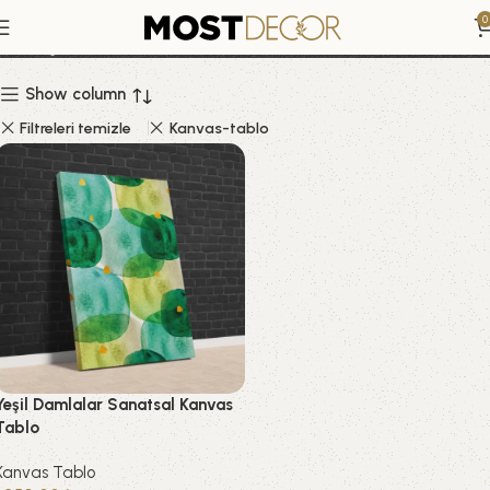
Yeşil Damlalar
0
Show column
Filtreleri temizle
Kanvas-tablo
Yeşil Damlalar Sanatsal Kanvas
Tablo
Kanvas Tablo