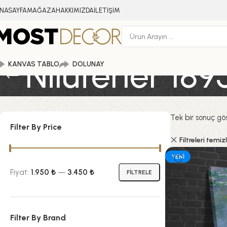
NASAYFA
MAĞAZA
HAKKIMIZDA
İLETİŞİM
Nilüferler 18
KANVAS TABLO
DOLUNAY
Tek bir sonuç gös
Filter By Price
Filtreleri temiz
YENI
Fiyat:
1.950 ₺
—
3.450 ₺
FİLTRELE
Filter By Brand