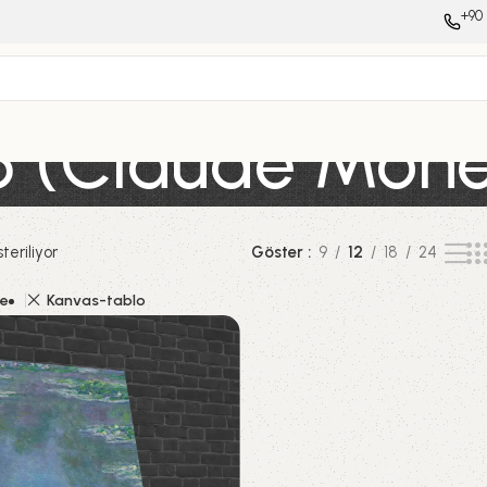
+90 
95 (Claude Mone
teriliyor
Göster
9
12
18
24
le
Kanvas-tablo