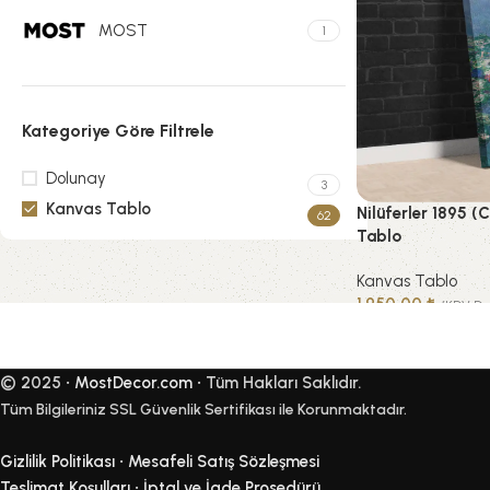
MOST
1
Kategoriye Göre Filtrele
Dolunay
3
Kanvas Tablo
Nilüferler 1895 (
62
Tablo
Kanvas Tablo
Upholstered chair
1.950,00
₺
(KDV Dah
Discount 10%
SEÇENEKLER
Shop Now
© 2025 •
MostDecor.com
• Tüm Hakları Saklıdır.
Tüm Bilgileriniz SSL Güvenlik Sertifikası ile Korunmaktadır.
Gizlilik Politikası
•
Mesafeli Satış Sözleşmesi
Teslimat Koşulları
•
İptal ve İade Prosedürü