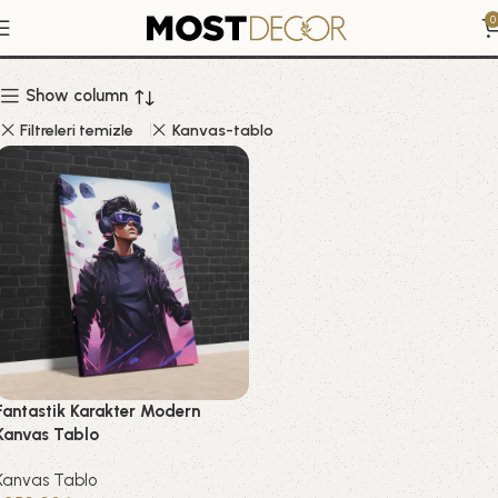
Fantastik Karakter
0
Show column
Filtreleri temizle
Kanvas-tablo
Fantastik Karakter Modern
Kanvas Tablo
Kanvas Tablo