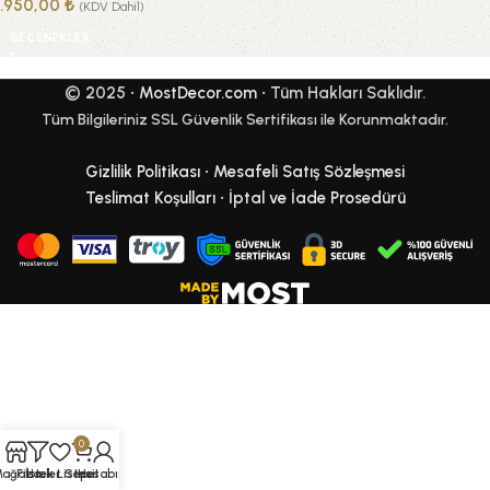
1.950,00
₺
(KDV Dahil)
SEÇENEKLER
© 2025 •
MostDecor.com
• Tüm Hakları Saklıdır.
Tüm Bilgileriniz SSL Güvenlik Sertifikası ile Korunmaktadır.
Gizlilik Politikası
•
Mesafeli Satış Sözleşmesi
Teslimat Koşulları
•
İptal ve İade Prosedürü
0
Mağaza
Filtreler
İstek Listesi
Sepet
Hesabım