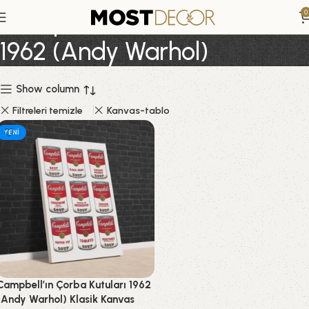
Campbell’ın Çorba Kutuları
0
1962 (Andy Warhol)
Show column
Filtreleri temizle
Kanvas-tablo
YENI
Campbell’ın Çorba Kutuları 1962
(Andy Warhol) Klasik Kanvas