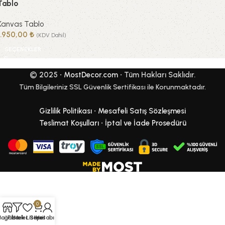
Tablo
Kanvas Tablo
1.950,00
₺
(KDV Dahil)
SEÇENEKLER
© 2025 •
MostDecor.com
• Tüm Hakları Saklıdır.
Tüm Bilgileriniz SSL Güvenlik Sertifikası ile Korunmaktadır.
Gizlilik Politikası
•
Mesafeli Satış Sözleşmesi
Teslimat Koşulları
•
İptal ve İade Prosedürü
0
Mağaza
Filtreler
İstek Listesi
Sepet
Hesabım